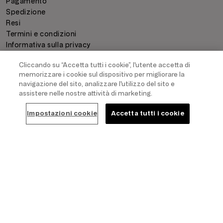
Pagamento
Spedizione
Resi
Termini e condizioni
Informativa sulla privacy
Dati Legali
Cliccando su “Accetta tutti i cookie”, l'utente accetta di
Whistleblowing channel:
integrity-it@triumph.com
memorizzare i cookie sul dispositivo per migliorare la
Impostazioni cookie
navigazione del sito, analizzare l'utilizzo del sito e
assistere nelle nostre attività di marketing.
PAGAMENTO
Impostazioni cookie
Accetta tutti i cookie
SPEDIZIONE
COPYRIGHT
2026
- TRIUMPH INTERTRADE AG. ALL RIGHTS RESERVED