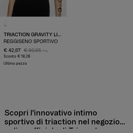
TRIACTION GRAVITY LITE
REGGISENO SPORTIVO
€ 42,67
€ 60,95
Sconto
€ 18,28
Ultimo pezzo
Scopri l'innovativo intimo
sportivo di triaction nel negozio
online ufficiale di Triumph
Le donne attive alla ricerca di un intimo sportivo