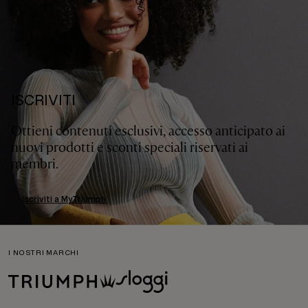
ISCRIVITI
Ottieni contenuti esclusivi, accesso anticipato ai
nuovi prodotti e sconti speciali riservati ai
membri.
Iscriviti a MyTriumph
I NOSTRI MARCHI