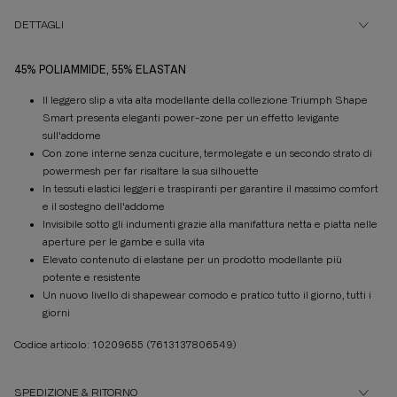
DETTAGLI
45% POLIAMMIDE, 55% ELASTAN
Il leggero slip a vita alta modellante della collezione Triumph Shape
Smart presenta eleganti power-zone per un effetto levigante
sull'addome
Con zone interne senza cuciture, termolegate e un secondo strato di
powermesh per far risaltare la sua silhouette
In tessuti elastici leggeri e traspiranti per garantire il massimo comfort
e il sostegno dell'addome
Invisibile sotto gli indumenti grazie alla manifattura netta e piatta nelle
aperture per le gambe e sulla vita
Elevato contenuto di elastane per un prodotto modellante più
potente e resistente
Un nuovo livello di shapewear comodo e pratico tutto il giorno, tutti i
giorni
Codice articolo: 10209655
(7613137806549)
SPEDIZIONE & RITORNO